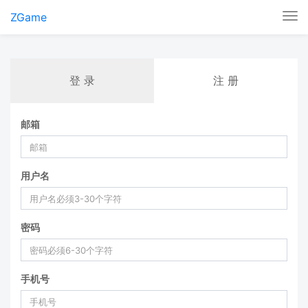
ZGame
Tog
nav
登 录
注 册
邮箱
用户名
密码
手机号