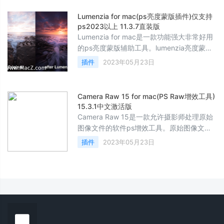
像降噪、人像美化和仿真胶片效果的处理。
Noiseware 插件可以帮助用户快速降低图像
Lumenzia for mac(ps亮度蒙版插件)仅支持
中的噪点，提高图像的清晰度和细节。
ps2023以上 11.3.7直装版
PortrAI
Lumenzia for mac是一款功能强大非常好用
的ps亮度蒙版辅助工具。lumenzia亮度蒙版
工具在Photoshop中最有力的方法是创建一
插件
2023年05月23日
个专业的效果。同时提供了新的工具和完整
的灵活性，拥有先进的JavaScript引擎，使
光度掩蔽比以往更容易和更强大，让用户能
Camera Raw 15 for mac(PS Raw增效工具)
够取得惊人的成果。喜欢这款插件吗？可以
15.3.1中文激活版
来本站下载哦！Lumenzia for mac安装教程
Camera Raw 15是一款允许摄影师处理原始
Lumenzia破解版安装教程注意：
图像文件的软件ps增效工具。原始图像文件
是未经相机内部软件处理的数码照片，因此
插件
2023年05月23日
包含相机传感器捕获的所有信息。Camera
Raw 为摄影师提供了一种在将原始文件转换
为更广泛兼容的格式（如 JPEG 或 TIFF）之
前调整图像各个方面（例如曝光、白平衡、
对比度和饱和度）的方法。Camera Raw 通
常用作照片编辑软件