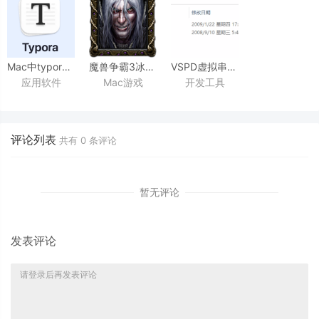
Mac中typora配置图片上传到服务器
魔兽争霸3冰封王座Warcraft
VSPD虚拟串口软件安装及使用
应用软件
Mac游戏
开发工具
III for mac
解除8M地图限制
评论列表
共有
0
条评论
暂无评论
发表评论