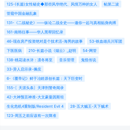
125-(长篇)女性秘史◆那些风华绝代、风情万种的女人
帖第二波
管窥中国金融乱象
131-《二战秘史》——纵论二战全史——邀你一起与真相贴身肉搏
161-南韩往事——华人黑帮回忆录
46-现在房产投资绝对是个技术活-海男的故事
53-铁血雄兵川军团
下医医病
210-长篇小说《烟云》_赵明
54-网管
138-桃花读水浒：凛冬将至
音乐管理
鬼怪传说
33-异人启示录-佩伭
6-《覆帝记》鲜于冶銋原创长篇：天下巨变时
155-〖天涯头条〗天津刑警奇闻录
42-大神预言神准-大文豪曼因斯坦
生化危机4重制版/Resident Evil 4
28-五大贼王-天下贼术
123-周五之前应该有一次降准