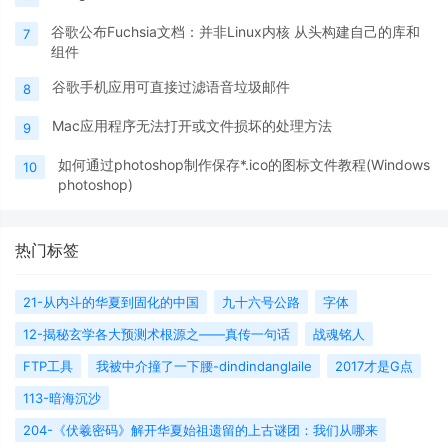
谷歌公布Fuchsia文档：并非Linux内核 从头构建自己的库和
7
组件
谷歌手机应用可直接过滤语音垃圾邮件
8
Mac应用程序无法打开或文件损坏的处理方法
9
如何通过photoshop制作保存*.ico的图标文件教程(Windows
10
photoshop)
热门标签
21-从内斗的华夏到固化的中国
九十六号公路
字体
12-揭秘玄学各大预测术根源之——真传一句话
战魂铭人
FTP工具
我被中介撞了一下腰-dindindanglaile
2017才是G点
113-暗海沉沙
204-《伏羲密码》解开华夏始祖遗留的上古谜团：我们从哪来