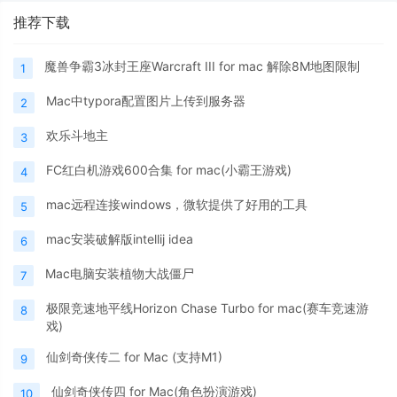
推荐下载
魔兽争霸3冰封王座Warcraft III for mac 解除8M地图限制
1
Mac中typora配置图片上传到服务器
2
欢乐斗地主
3
FC红白机游戏600合集 for mac(小霸王游戏)
4
mac远程连接windows，微软提供了好用的工具
5
mac安装破解版intellij idea
6
Mac电脑安装植物大战僵尸
7
极限竞速地平线Horizon Chase Turbo for mac(赛车竞速游
8
戏)
仙剑奇侠传二 for Mac (支持M1)
9
仙剑奇侠传四 for Mac(角色扮演游戏)
10