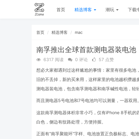
首页
精选博客
潮玩
下载
首页
精选博客
mac
南孚推出全球首款测电器装电池
6317 阅读
0 评论
57 点赞
想必大家都遇到过这样尴尬的事情：家里有很多电池
旧的不丢掉，新的买来用，这样家里的电池越积攒越
测电器装电池，包含南孚测电器和南孚碱性电池，轻
而且测电器5号电池和7号电池均可以测量，一器双用
这款南孚测电器体积非常小巧，仅有iPhone 8手机
白色，侧边有纹路处理，方便持握。
正面有“南孚聚能环”字样、电池放置正负极标志、电