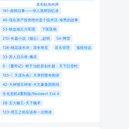
真相贴身肉搏
161-南韩往事——华人黑帮回忆录
46-现在房产投资绝对是个技术活-海男的故事
53-铁血雄兵川军团
下医医病
210-长篇小说《烟云》_赵明
54-网管
138-桃花读水浒：凛冬将至
音乐管理
鬼怪传说
33-异人启示录-佩伭
6-《覆帝记》鲜于冶銋原创长篇：天下巨变时
155-〖天涯头条〗天津刑警奇闻录
42-大神预言神准-大文豪曼因斯坦
生化危机4重制版/Resident Evil 4
28-五大贼王-天下贼术
123-周五之前应该有一次降准