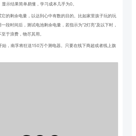
，显示结果简单易懂，学习成本几乎为0。
试它的剩余电量，以达到心中有数的目的。比如家里孩子玩的玩
一段时间后，测试电池剩余电量，若指示为“2灯亮”及以下时，
不至于浪费，物尽其用。
开始，南孚将狂送150万个测电器。只要在线下商超或者线上旗