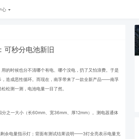
中心
：可秒分电池新旧
，用的时候也分不清哪个有电、哪个没电，扔了又怕浪费。于是
多，造成恶性循环。而现在，南孚带来了一款全新产品——南孚
轻松松测一测，电池电量一目了然。
。
的四分之一大小（长60mm、宽36mm、厚12mm）。测电器通体
池剩余电量指示灯；背面有测试结果说明——3灯全亮表示电量充