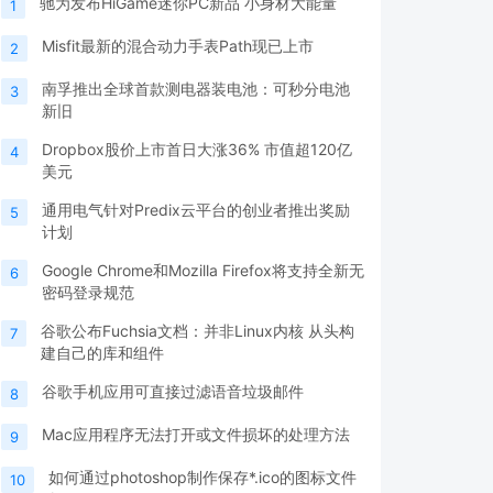
驰为发布HiGame迷你PC新品 小身材大能量
1
Misfit最新的混合动力手表Path现已上市
2
南孚推出全球首款测电器装电池：可秒分电池
3
新旧
Dropbox股价上市首日大涨36% 市值超120亿
4
美元
通用电气针对Predix云平台的创业者推出奖励
5
计划
Google Chrome和Mozilla Firefox将支持全新无
6
密码登录规范
谷歌公布Fuchsia文档：并非Linux内核 从头构
7
建自己的库和组件
谷歌手机应用可直接过滤语音垃圾邮件
8
Mac应用程序无法打开或文件损坏的处理方法
9
如何通过photoshop制作保存*.ico的图标文件
10