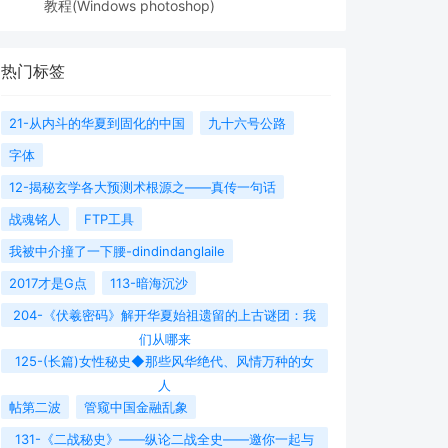
教程(Windows photoshop)
热门标签
21-从内斗的华夏到固化的中国
九十六号公路
字体
12-揭秘玄学各大预测术根源之——真传一句话
战魂铭人
FTP工具
我被中介撞了一下腰-dindindanglaile
2017才是G点
113-暗海沉沙
204-《伏羲密码》解开华夏始祖遗留的上古谜团：我
们从哪来
125-(长篇)女性秘史◆那些风华绝代、风情万种的女
人
帖第二波
管窥中国金融乱象
131-《二战秘史》——纵论二战全史——邀你一起与