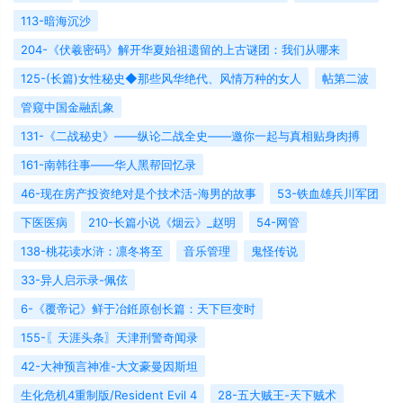
113-暗海沉沙
204-《伏羲密码》解开华夏始祖遗留的上古谜团：我们从哪来
125-(长篇)女性秘史◆那些风华绝代、风情万种的女人
帖第二波
管窥中国金融乱象
131-《二战秘史》——纵论二战全史——邀你一起与真相贴身肉搏
161-南韩往事——华人黑帮回忆录
46-现在房产投资绝对是个技术活-海男的故事
53-铁血雄兵川军团
下医医病
210-长篇小说《烟云》_赵明
54-网管
138-桃花读水浒：凛冬将至
音乐管理
鬼怪传说
33-异人启示录-佩伭
6-《覆帝记》鲜于冶銋原创长篇：天下巨变时
155-〖天涯头条〗天津刑警奇闻录
42-大神预言神准-大文豪曼因斯坦
生化危机4重制版/Resident Evil 4
28-五大贼王-天下贼术