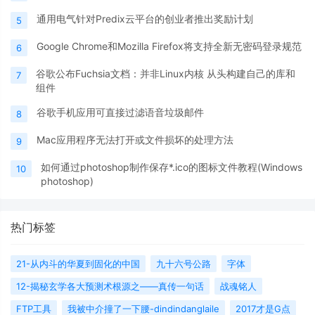
通用电气针对Predix云平台的创业者推出奖励计划
5
Google Chrome和Mozilla Firefox将支持全新无密码登录规范
6
谷歌公布Fuchsia文档：并非Linux内核 从头构建自己的库和
7
组件
谷歌手机应用可直接过滤语音垃圾邮件
8
Mac应用程序无法打开或文件损坏的处理方法
9
如何通过photoshop制作保存*.ico的图标文件教程(Windows
10
photoshop)
热门标签
21-从内斗的华夏到固化的中国
九十六号公路
字体
12-揭秘玄学各大预测术根源之——真传一句话
战魂铭人
FTP工具
我被中介撞了一下腰-dindindanglaile
2017才是G点