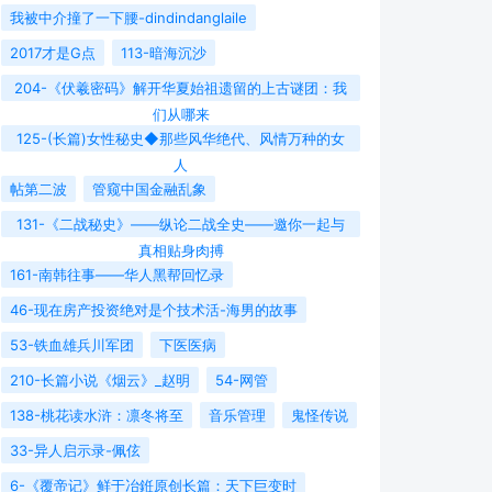
我被中介撞了一下腰-dindindanglaile
2017才是G点
113-暗海沉沙
204-《伏羲密码》解开华夏始祖遗留的上古谜团：我
们从哪来
125-(长篇)女性秘史◆那些风华绝代、风情万种的女
人
帖第二波
管窥中国金融乱象
131-《二战秘史》——纵论二战全史——邀你一起与
真相贴身肉搏
161-南韩往事——华人黑帮回忆录
46-现在房产投资绝对是个技术活-海男的故事
53-铁血雄兵川军团
下医医病
210-长篇小说《烟云》_赵明
54-网管
138-桃花读水浒：凛冬将至
音乐管理
鬼怪传说
33-异人启示录-佩伭
6-《覆帝记》鲜于冶銋原创长篇：天下巨变时