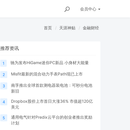
会员
中心
首页
天涯神贴
金融财经
推荐资讯
驰为发布HiGame迷你PC新品 小身材大能量
1
Misfit最新的混合动力手表Path现已上市
2
南孚推出全球首款测电器装电池：可秒分电池
3
新旧
Dropbox股价上市首日大涨36% 市值超120亿
4
美元
通用电气针对Predix云平台的创业者推出奖励
5
计划