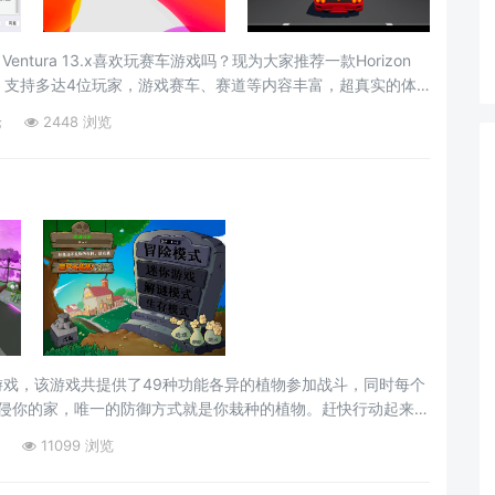
cOS Ventura 13.x喜欢玩赛车游戏吗？现为大家推荐一款Horizon
游戏，支持多达4位玩家，游戏赛车、赛道等内容丰富，超真实的体
街机游戏！极限竞速地平线Mac版安装教程下载完成后，打开
论
2448 浏览
hase Turbo for Mac游戏介绍重新设计了16位图形Hori
策略游戏，该游戏共提供了49种功能各异的植物参加战斗，同时每个
入侵你的家，唯一的防御方式就是你栽种的植物。赶快行动起来，
c版安装教程将左侧【Plants Vs.Zombies】拖入右侧
11099 浏览