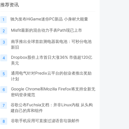
推荐资讯
驰为发布HiGame迷你PC新品 小身材大能量
1
Misfit最新的混合动力手表Path现已上市
2
南孚推出全球首款测电器装电池：可秒分电池
3
新旧
Dropbox股价上市首日大涨36% 市值超120亿
4
美元
通用电气针对Predix云平台的创业者推出奖励
5
计划
Google Chrome和Mozilla Firefox将支持全新无
6
密码登录规范
谷歌公布Fuchsia文档：并非Linux内核 从头构
7
建自己的库和组件
谷歌手机应用可直接过滤语音垃圾邮件
8