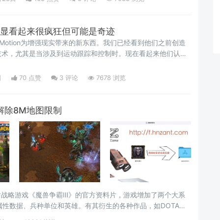
n AR头显看起来很疯狂但可能是奇迹
 Motion为增强现实带来的新东西。我们已经看到他们之前创造
技术，尤其是当涉及到运动跟踪和控制时。现在看起来他们认为
进入AR增强现实世界。
日
70 点赞
3
评论
7678 浏览
ac 解除8M地图限制
时战略游戏《魔兽争霸Ⅲ》的官方资料片，游戏增加了两个大系
性数据、兵种单位和英雄。有其衍生的各种作品，如DOTA，
王座官方介绍再次回味《魔兽争霸III：混乱之治》以及《魔兽