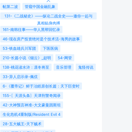
人
帖第二波
管窥中国金融乱象
131-《二战秘史》——纵论二战全史——邀你一起与
真相贴身肉搏
161-南韩往事——华人黑帮回忆录
46-现在房产投资绝对是个技术活-海男的故事
53-铁血雄兵川军团
下医医病
210-长篇小说《烟云》_赵明
54-网管
138-桃花读水浒：凛冬将至
音乐管理
鬼怪传说
33-异人启示录-佩伭
6-《覆帝记》鲜于冶銋原创长篇：天下巨变时
155-〖天涯头条〗天津刑警奇闻录
42-大神预言神准-大文豪曼因斯坦
生化危机4重制版/Resident Evil 4
28-五大贼王-天下贼术