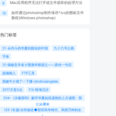
Mac应用程序无法打开或文件损坏的处理方法
9
如何通过photoshop制作保存*.ico的图标文件
10
教程(Windows photoshop)
热门标签
21-从内斗的华夏到固化的中国
九十六号公路
字体
12-揭秘玄学各大预测术根源之——真传一句话
战魂铭人
FTP工具
我被中介撞了一下腰-dindindanglaile
2017才是G点
113-暗海沉沙
204-《伏羲密码》解开华夏始祖遗留的上古谜团：我
们从哪来
125-(长篇)女性秘史◆那些风华绝代、风情万种的女