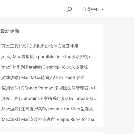
会员
中心
最新更新
[
开发工具
]
VSPD虚拟串口软件安装及使用
[
mac
]
Mac虚拟机（parallels desktop激活密钥）永久激活
[
mac
]
M系列 Parallels Desktop 18 永久激活版
[
游戏攻略
]
Mac M1玩植物大战僵尸-豌豆射手
[
应用软件
]
QSpace for mac(多视图文件管理器) v1.7.2中文免费版
[
开发工具
]
Jetbrains全家桶系列激活码，idea正版激活码2023永久
[
Mac游戏
]
逃离丧尸岛Dysmantle for Mac(生存类末日游戏)附DLC
[
Mac游戏
]
Mac安装神庙逃亡Temple Run+ for mac(经典酷跑游戏)