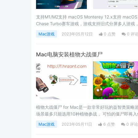
支持M1/M2支持 macOS Monterey 12.x支持 ma
Chase Turbo赛车游戏，游戏支持旧式分屏多人
验感，喜欢赛车竞速游戏的朋友一定不要错过这款经典
Mac游戏
2023年05月12日
0 点赞
0
评
镜像包，将左侧文件拖动到右侧应用程序中即可。Horizon C
Mac电脑安装植物大战僵尸
植物大战僵尸 for Mac是一款非常好玩的益智类
场景最多只能选用10种植物参战， 可怕的僵尸即将
挑选与你并肩奋斗的植物，一起对抗僵尸吧！植物大战僵尸ma
Mac游戏
2023年05月11日
6 点赞
0
评论
【Applicatios】应用程序中进行安装，即可使用。