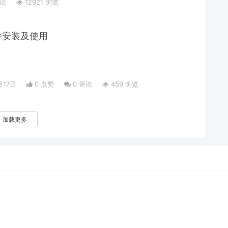
论
12921 浏览
精灵、阴险的亡灵、野蛮的兽人、高尚的
件安装及使用
月17日
0 点赞
0
评论
459 浏览
加载更多