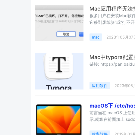
Mac应用程序无
很多用户在安装Mac软件
它移到废纸篓“或”打不开
mac
2023年05月07
Mac中typora
链接: https://pan.bai
应用软件
2023年05
macOS下 /etc
前言当在 macOS 上使用 v
示,就算在前面加上 su
如下命令尝试解除锁定;sudo ch
/etc/hostssudo chflags
效率软件
2019年03