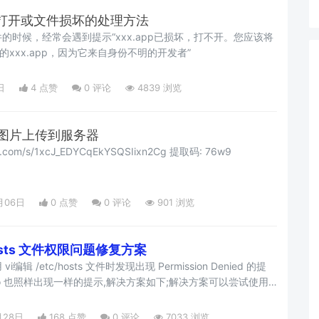
法打开或文件损坏的处理方法
的时候，经常会遇到提示“xxx.app已损坏，打不开。您应该将
的xxx.app，因为它来自身份不明的开发者”
日
4 点赞
0
评论
4839 浏览
配置图片上传到服务器
du.com/s/1xcJ_EDYCqEkYSQSIixn2Cg 提取码: 76w9
月06日
0 点赞
0
评论
901 浏览
/hosts 文件权限问题修复方案
i编辑 /etc/hosts 文件时发现出现 Permission Denied 的提
do 也照样出现一样的提示,解决方案如下;解决方案可以尝试使用
flags nouchg /etc/hostssudo chflags noschg
 -hv noschg /et
月28日
168 点赞
0
评论
7033 浏览