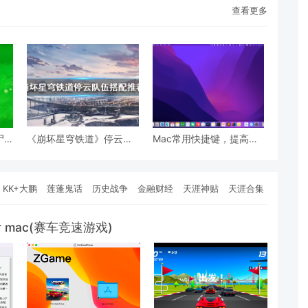
查看更多
尸-
《崩坏星穹铁道》停云队
Mac常用快捷键，提高工
伍搭配推荐 怎么搭配队
作效率
伍？
KK+大鹏
莲蓬鬼话
历史战争
金融财经
天涯神贴
天涯合集
or mac(赛车竞速游戏)